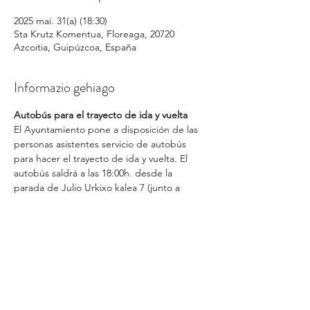
2025 mai. 31(a) (18:30)
Sta Krutz Komentua, Floreaga, 20720
Azcoitia, Guipúzcoa, España
Informazio gehiago
Autobús para el trayecto de ida y vuelta
El Ayuntamiento pone a disposición de las 
personas asistentes servicio de autobús 
para hacer el trayecto de ida y vuelta. El 
autobús saldrá a las 18:00h. desde la 
parada de Julio Urkixo kalea 7 (junto a 
Eroski Consum). No hace falta inscripción 
previa para el autobús. El trayecto de vuelta 
se realizará al finalizar el concierto.