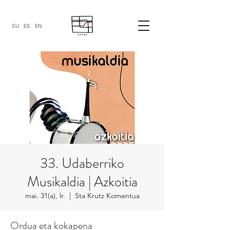
EU
ES
EN
33. Udaberriko
Musikaldia | Azkoitia
mai. 31(a), lr.
  |  
Sta Krutz Komentua
Ordua eta kokapena