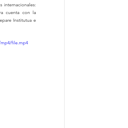
 internacionales: 
ra cuenta con la 
pare Institutua e 
/mp4/file.mp4