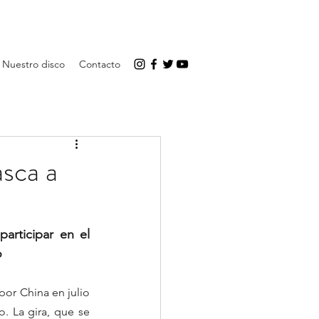
Nuestro disco
Contacto
asca a
articipar en el 
o
or China en julio 
. La gira, que se 