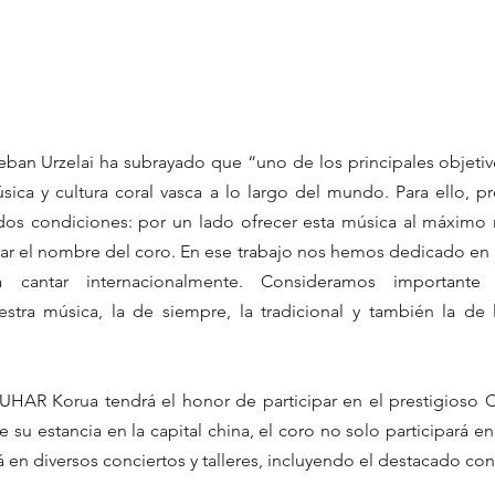
teban Urzelai ha subrayado que “uno de los principales objetiv
úsica y cultura coral vasca a lo largo del mundo. Para ello, p
dos condiciones: por un lado ofrecer esta música al máximo n
zar el nombre del coro. En ese trabajo nos hemos dedicado en l
cantar internacionalmente. Consideramos importante
estra música, la de siempre, la tradicional y también la de 
SUHAR Korua tendrá el honor de participar en el prestigioso Ch
 su estancia en la capital china, el coro no solo participará en
 en diversos conciertos y talleres, incluyendo el destacado con