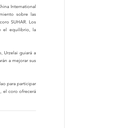
hina International 
miento sobre las 
l coro SUHAR. Los 
l equilibrio, la 
Urzelai guiará a 
arán a mejorar sus 
o para participar 
 el coro ofrecerá 