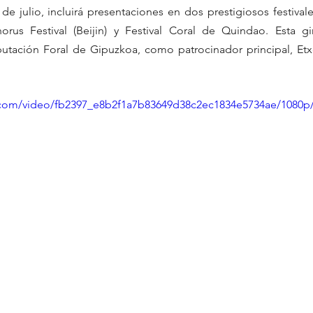
de julio, incluirá presentaciones en dos prestigiosos festivales
horus Festival (Beijin) y Festival Coral de Quindao. Esta gi
utación Foral de Gipuzkoa, como patrocinador principal, Etxe
ic.com/video/fb2397_e8b2f1a7b83649d38c2ec1834e5734ae/1080p