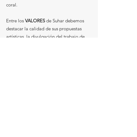
coral.
Entre los
VALORES
de Suhar debemos
destacar la calidad de sus propuestas
artísticas, la divulgación del trabajo de
nuestros compositores, basada en el
compromiso por nuestra música coral, y
el esfuerzo por innovar y ser creativos en
nuestro trabajo.
EQUIPO
ESTEBAN URZELAI
Director Artístico